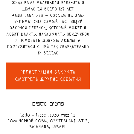
Жила была маленькая Баба-Яга и
Наша Баба-Яга — совсем не злая
ведьма! Она самый настоящий
озорной ребенок, который может и
любит шалить, наказывать обидчиков
и помогать добрым людям. А
подружиться с ней так увлекательно
и весело!
Регистрация закрыта
Смотреть другие события
פרטים נוספים
13 במרץ 2020, 17:30 – 18:10
ДОМ чёрной СОВЫ, Opsterland St 5,
Ra'anana, Israel