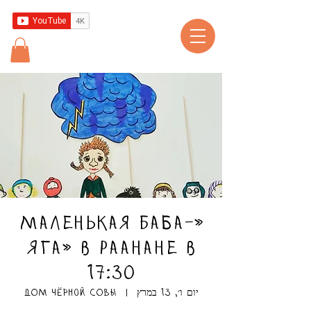
«Маленькая Баба-
Яга» в Раанане в
17:30
יום ו׳, 13 במרץ
  |  
ДОМ чёрной СОВЫ