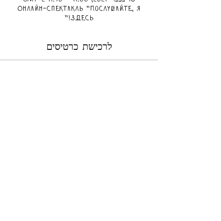
Онлайн-спектакль "Послушайте, я
здесь!"
לרכישת כרטיסים
המכירה הסתיימה
סוג כרטיס
Билет для всей семьи
Стоимость билета указана в 
израильских шекелях. Данная цена 
эквивалентна 10$, 800 российским и 
28 белорусским рублям.
מחיר