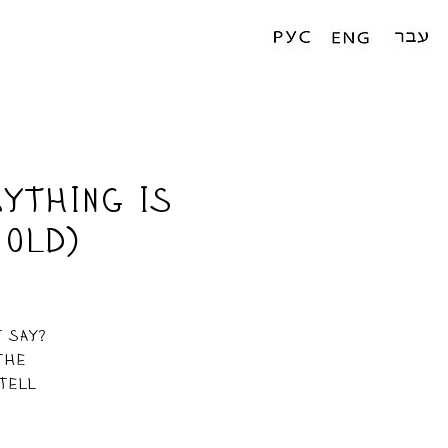
ything is
 old)
t say?
the
tell