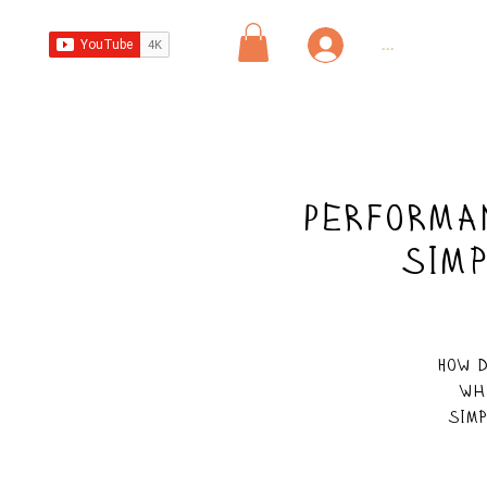
...
Performa
simp
How d
Wh
sim