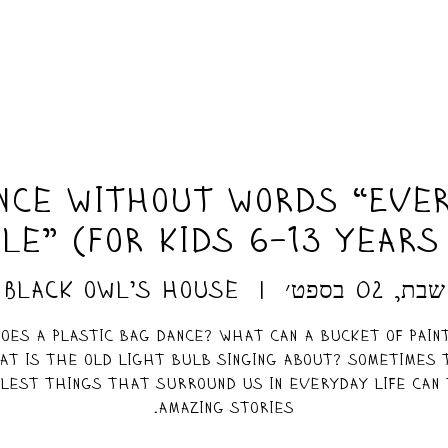
nce without words “Ever
le” (for kids 6-13 years
שבת, 02 בספט׳
  |  
Black owl’s house
oes a plastic bag dance? What can a bucket of pain
at is the old light bulb singing about? Sometimes 
plest things that surround us in everyday life can 