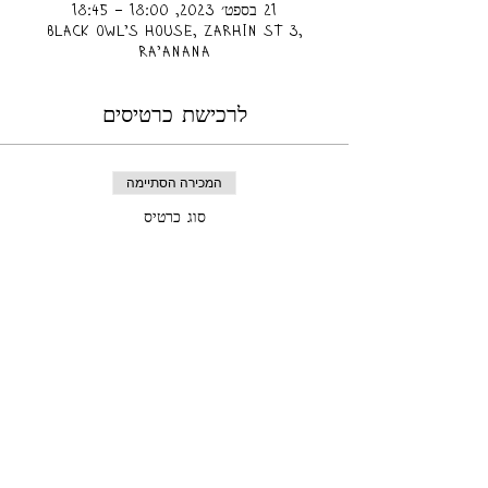
21 בספט׳ 2023, 18:00 – 18:45
Black owl’s house, Zarhin St 3,
Ra'anana
לרכישת כרטיסים
המכירה הסתיימה
סוג כרטיס
Tickets for kids
מחיר
המכירה הסתיימה
סוג כרטיס
Tickets for adults