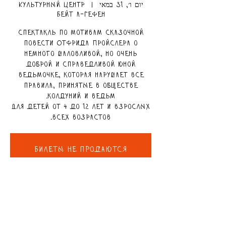
יום ו׳, 31 במאי
  |  
Культурный центр
Бейт а-Гефен
Спектакль по мотивам сказочной
повести Отфрида Пройслера о
немного шаловливой, но очень
доброй и справедливой юной
ведьмочке, которая нарушает все
правила, принятые в обществе
Для детей от 4 до 12 лет и взрослых
всех возрастов.
Билеты не продаются
Смотреть другие события
פרטים נוספים
31 במאי 2024, 14:00 – 14:50