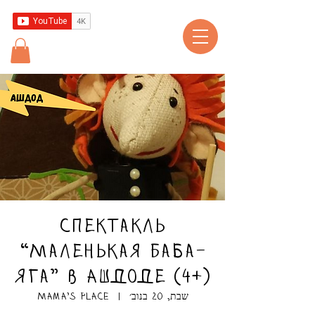
Спектакль
“Маленькая Баба-
Яга” в Ашдоде (4+)
שבת, 20 בנוב׳
  |  
Mama's place