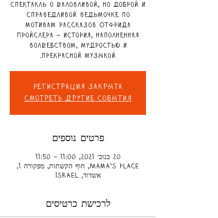
Спектакль о шаловливой, но доброй и
справедливой ведьмочке по
мотивам рассказов Отфрида
Пройслера – история, наполненная
волшебством, мудростью и
прекрасной музыкой.
Регистрация закрыта
Смотреть другие события
פרטים נוספים
20 בנוב׳ 2021, 11:00 – 11:50
Mama's place, חוף הקשתות, מפקורה 1,
אשדוד, Israel
לרכישת כרטיסים