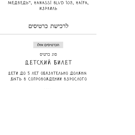
Медведь", HaNassi Blvd 109, Haifa,
Израиль
לרכישת כרטיסים
הכרטיסים אזלו
סוג כרטיס
Детский билет
Дети до 5 лет обязательно должны 
быть в сопровождении взрослого.
מחיר
маам כלול
הכרטיסים אזלו