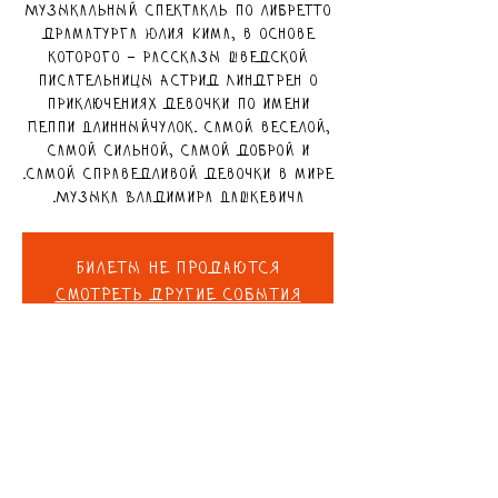
Музыкальный спектакль по либретто
драматурга Юлия Кима, в основе
которого – рассказы шведской
писательницы Астрид Линдгрен о
приключениях девочки по имени
Пеппи Длинныйчулок. Самой веселой,
самой сильной, самой доброй и
Музыка Владимира Дашкевича.
Билеты не продаются
Смотреть другие события
פרטים נוספים
16 במאי 2026, 11:00 – 11:50
ДОМ чёрной СОВЫ, Zarhin St 3,
Ra'anana, Israel