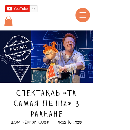
Спектакль «Та
самая Пеппи» в
Раанане
שבת, 16 במאי
  |  
ДОМ чёрной СОВЫ